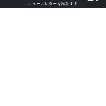
ニュースレターを購読する
製品
オファー
ウェブサイトビルダーアプリ
プログラミングサービス
オンラインストアビルダーア
価格 / 料金
プリ
エンタープライズプロジェク
評価
ト
パートナー
企業
エージェンシー向けの
エキスパーツネットワーク
bluetronix
歴史（2002年以降）
リセラープログラム
キャリア / 求人
投資家関係