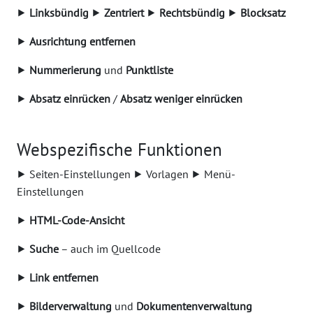
⯈
Linksbündig
⯈
Zentriert
⯈
Rechtsbündig
⯈
Blocksatz
⯈
Ausrichtung entfernen
⯈
Nummerierung
und
Punktliste
⯈
Absatz einrücken
/
Absatz weniger einrücken
Webspezifische Funktionen
⯈ Seiten-Einstellungen ⯈ Vorlagen ⯈ Menü-
Einstellungen
⯈
HTML-Code-Ansicht
⯈
Suche
– auch im Quellcode
⯈
Link entfernen
⯈
Bilderverwaltung
und
Dokumentenverwaltung