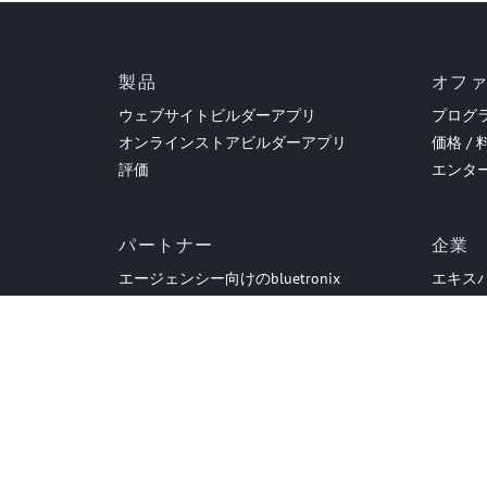
製品
オフ
ウェブサイトビルダーアプリ
プログ
オンラインストアビルダーアプリ
価格 / 
評価
エンタ
パートナー
企業
エージェンシー向けのbluetronix
エキス
リセラープログラム
歴史（2
投資家関係
キャリア